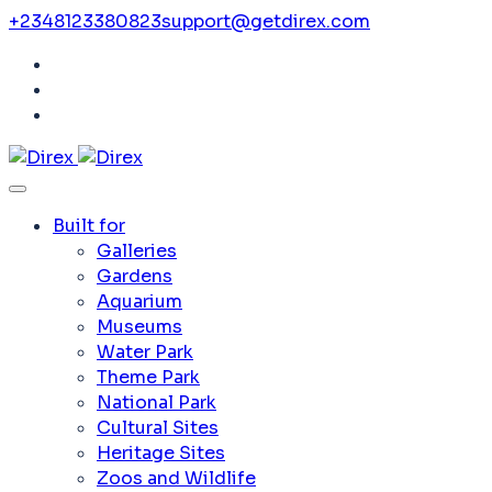
+2348123380823
support@getdirex.com
Built for
Galleries
Gardens
Aquarium
Museums
Water Park
Theme Park
National Park
Cultural Sites
Heritage Sites
Zoos and Wildlife