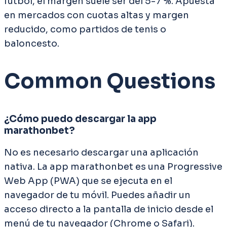
fútbol, el margen suele ser del 5-7 %. Apuesta
en mercados con cuotas altas y margen
reducido, como partidos de tenis o
baloncesto.
Common Questions
¿Cómo puedo descargar la app
marathonbet?
No es necesario descargar una aplicación
nativa. La app marathonbet es una Progressive
Web App (PWA) que se ejecuta en el
navegador de tu móvil. Puedes añadir un
acceso directo a la pantalla de inicio desde el
menú de tu navegador (Chrome o Safari).