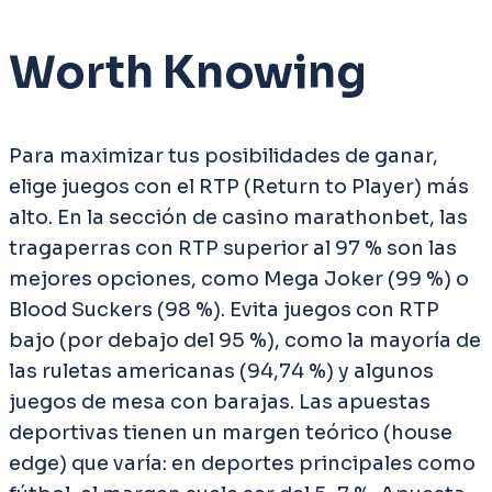
Worth Knowing
Para maximizar tus posibilidades de ganar,
elige juegos con el RTP (Return to Player) más
alto. En la sección de casino marathonbet, las
tragaperras con RTP superior al 97 % son las
mejores opciones, como Mega Joker (99 %) o
Blood Suckers (98 %). Evita juegos con RTP
bajo (por debajo del 95 %), como la mayoría de
las ruletas americanas (94,74 %) y algunos
juegos de mesa con barajas. Las apuestas
deportivas tienen un margen teórico (house
edge) que varía: en deportes principales como