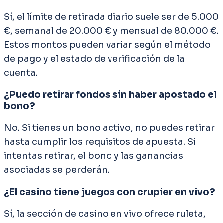
Sí, el límite de retirada diario suele ser de 5.000
€, semanal de 20.000 € y mensual de 80.000 €.
Estos montos pueden variar según el método
de pago y el estado de verificación de la
cuenta.
¿Puedo retirar fondos sin haber apostado el
bono?
No. Si tienes un bono activo, no puedes retirar
hasta cumplir los requisitos de apuesta. Si
intentas retirar, el bono y las ganancias
asociadas se perderán.
¿El casino tiene juegos con crupier en vivo?
Sí, la sección de casino en vivo ofrece ruleta,