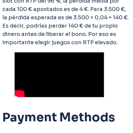
slot con RTP del 96 %, la pérdida media por
cada 100 € apostados es de 4 €. Para 3.500 €,
la pérdida esperada es de 3.500 × 0,04 = 140 €.
Es decir, podrías perder 140 € de tu propio
dinero antes de liberar el bono. Por eso es
importante elegir juegos con RTP elevado.
Payment Methods