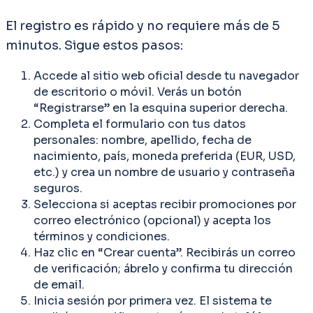
El registro es rápido y no requiere más de 5
minutos. Sigue estos pasos:
Accede al sitio web oficial desde tu navegador
de escritorio o móvil. Verás un botón
“Registrarse” en la esquina superior derecha.
Completa el formulario con tus datos
personales: nombre, apellido, fecha de
nacimiento, país, moneda preferida (EUR, USD,
etc.) y crea un nombre de usuario y contraseña
seguros.
Selecciona si aceptas recibir promociones por
correo electrónico (opcional) y acepta los
términos y condiciones.
Haz clic en “Crear cuenta”. Recibirás un correo
de verificación; ábrelo y confirma tu dirección
de email.
Inicia sesión por primera vez. El sistema te