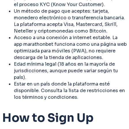
el proceso KYC (Know Your Customer).
Un método de pago que aceptes: tarjeta,
monedero electrónico o transferencia bancaria.
La plataforma acepta Visa, Mastercard, Skrill,
Neteller y criptomonedas como Bitcoin.
Acceso a una conexión a internet estable. La
app marathonbet funciona como una página web
optimizada para móviles (PWA), no requiere
descarga de la tienda de aplicaciones.
Edad mínima legal (18 años en la mayoría de
jurisdicciones, aunque puede variar según tu
país).
Estar en un país donde la plataforma esté
disponible. Consulta la lista de restricciones en
los términos y condiciones.
How to Sign Up