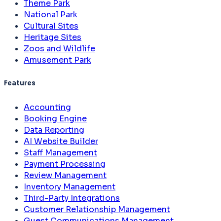
Theme Park
National Park
Cultural Sites
Heritage Sites
Zoos and Wildlife
Amusement Park
Features
Accounting
Booking Engine
Data Reporting
AI Website Builder
Staff Management
Payment Processing
Review Management
Inventory Management
Third-Party Integrations
Customer Relationship Management
Guest Communications Management